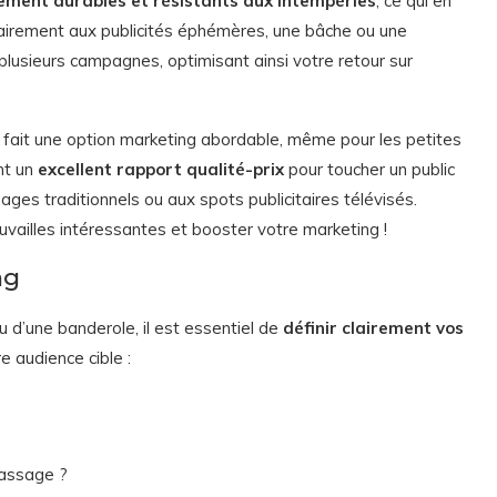
rement durables et résistants aux intempéries
, ce qui en
rairement aux publicités éphémères, une bâche ou une
plusieurs campagnes, optimisant ainsi votre retour sur
n fait une option marketing abordable, même pour les petites
nt un
excellent rapport qualité-prix
pour toucher un public
ges traditionnels ou aux spots publicitaires télévisés.
uvailles intéressantes et booster votre marketing !
ng
 d’une banderole, il est essentiel de
définir clairement vos
 audience cible :
passage ?